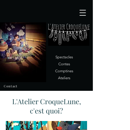
L'Atelier CroqueLune
Spectacles
Contes
Comptines
Ateliers
Contact
L'Atelier CroqueLune,
c'est quoi?